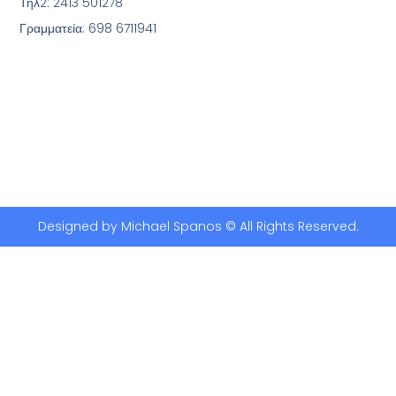
Τηλ2: 2413 501278
Γραμματεία: 698 6711941
Designed by Michael Spanos © All Rights Reserved.