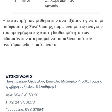
1
ΜΓ01
Διπλωματική
30
εργασία
Η κατανομή των μαθημάτων ανά εξάμηνο γίνεται με
απόφαση της Συνέλευσης, σύμφωνα με τις ανάγκες
του προγράμματος και τη διαθεσιμότητα των
διδασκόντων και μπορεί να αποκλίνει από τον
ανωτέρω ενδεικτικό πίνακα.
Επικοινωνία
Πανεπιστήμιο Θεσσαλίας Βιόπολις, Μεζούρλο, 41500, Γραφείο
1ος όροφος (κτίριο Βιβλιοθήκης)
Email:
Tηλ1: 694 370 6079
Τηλ2: 2413 501278
Γραμματεία: 698 6711941