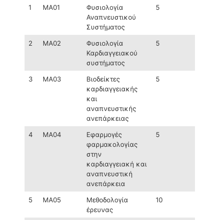
1
MA01
Φυσιολογία
5
Αναπνευστικού
Συστήματος
2
MA02
Φυσιολογία
5
Καρδιαγγειακού
συστήματος
3
ΜΑ03
Βιοδείκτες
5
καρδιαγγειακής
και
αναπνευστικής
ανεπάρκειας
4
MA04
Εφαρμογές
5
φαρμακολογίας
στην
καρδιαγγειακή και
αναπνευστική
ανεπάρκεια
5
MA05
Mεθοδολογία
10
έρευνας