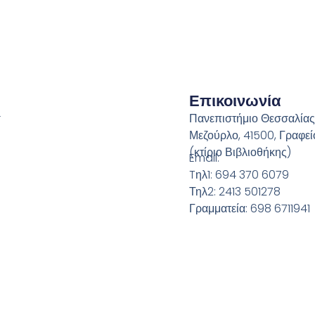
Επικοινωνία
-
Πανεπιστήμιο Θεσσαλίας
Μεζούρλο, 41500, Γραφεί
(κτίριο Βιβλιοθήκης)
Email:
Tηλ1: 694 370 6079
Τηλ2: 2413 501278
Γραμματεία: 698 6711941