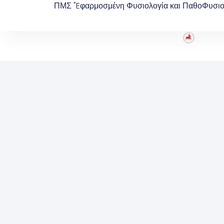
ΠΜΣ "Eφαρμοσμένη Φυσιολογία και ΠαθοΦυσι